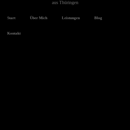
Start
Über Mich
Leistungen
Blog
WER LEBT, SIEHT VIEL.
WER REIST, SIEHT MEHR.
Kontakt
Arabisches Sprichwort